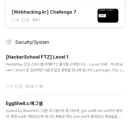
[Webhacking.kr] Challenge 7
0
0
조회
1
Security/System
분류 전체보기
주요 글 목록
[HackerSchool FTZ] Level 1
글 내용
Pwn&Play 신입 스터디를 위해FTZ 풀이를 시작합니다. - Level ONE - ftz에 le
vel1 / leve1 로 접속하면 다음과 같은 화면을 만나게 됩니다. Last login: Thu Jul
18 16:34:32 from ***.***.***.***[level1@ftz level1]$ level1 계정으로 로
그인이 된 화면인데요, 일단 워게임형식의 진행방식이므로, 파일 목록을 살펴봅니다.
작성시간
1
0
2013. 7. 18.
[level1@ftz level1]$ lshint public_html tmp 아주 당연하듯이(?) hint 파일이
눈에 띕니다.hint 파일을 열어봐야겠죠? [level1@ftz level1]$ cat hint level2
권한에 setuid가 걸린 파일을 찾는다. Level 1의 문제입니다.Level ..
EggShell.c:에그쉘
글 내용
coded by BlueH4G ( 다른 에그쉘이랑 좀 다르게, get uid와 set uid까지 넣어
서, 특정 uid로 셋팅되는게 아니라, 목표로 하는 (set uid가 걸려있는) 파일들을 대
상으로 할때 해당하는 파일들의 uid로 자동으로 변경되도록 셋팅해 두었습니다. (다
시말해서 해커스쿨 모든레벨에 사용가능한 에그쉘이자 다른 워게임사이트 등에서도