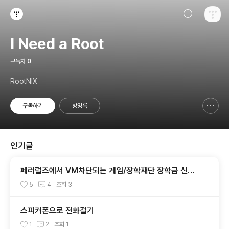
검색하기
티스토리
I Need a Root
구독자
0
RootNIX
구독하기
방명록
신고하기 레이어
열기
인기글
페러럴즈에서 VM차단되는 게임/장학재단 장학금 신청
등 가능하게 하기
5
4
조회
3
스피커폰으로 전화걸기
1
2
조회
1