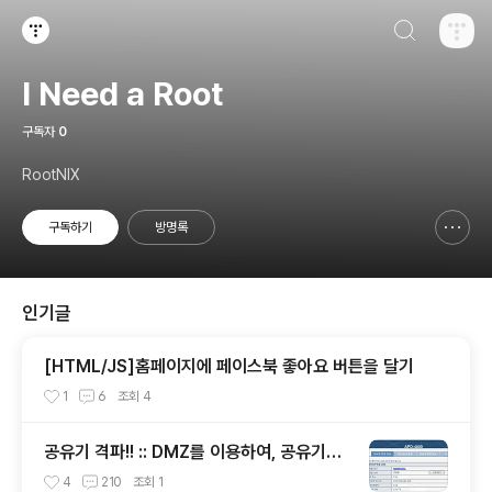
검색하기
티스토리
I Need a Root
구독자
0
RootNIX
구독하기
방명록
신고하기 레이어
열기
인기글
[HTML/JS]홈페이지에 페이스북 좋아요 버튼을 달기
1
6
조회
4
공유기 격파!! :: DMZ를 이용하여, 공유기로
Server OPEN
4
210
조회
1