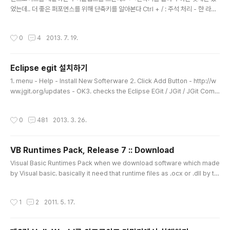
었는데.. 더 좋은 퍼포먼스를 위해 단축키를 알아본다 Ctrl + / : 주석 처리 - 한 라인/
블록에 대해 주석 처리 (추가 및 제거) Ctrl + L : 특정 라인으로 이동 Ctrl + F6 : Ed
itor 창간의 이동 Ctrl + F7 : View 이동 메뉴 Ctrl + F8 : Prespectives 이동 메
작성시간
0
4
2013. 7. 19.
뉴 Ctrl + D : 한라인 삭제 - 커서가 위치한 라인 전체를 삭제 한다. Ctrl + J : Incre
mental find 이클립스 하단 상태 표시줄에 Incremental find 라고 표시되어 한 글
자자씩 누를 때 마다 코드내의 일치하는 문자열로 이동 , 다시 Ctrl + J 를 누르면 그
Eclipse egit 설치하기
문자열과 일치 하는..
글 내용
1. menu - Help - Install New Softerware 2. Click Add Button - http://w
ww.jgit.org/updates - OK3. checks the Eclipse EGit / JGit / JGit Com
mand Line Interface - OK
작성시간
0
481
2013. 3. 26.
VB Runtimes Pack, Release 7 :: Download
글 내용
Visual Basic Runtimes Pack when we download software which made
by Visual basic. basically it need that runtime files as .ocx or .dll by th
e way, if u dont have that runtime files, maybe error will come. at that
time, u can download this installation file. thank u
작성시간
1
2
2011. 5. 17.