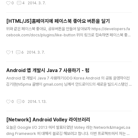
작성시간
0
4
2014. 3. 7.
자 위와 같이 $_SERVER['HTTP_USER_AGENT'] 로 모바일인지 PC인지 등을
구별할 수 있다.위의 소스는 일부러 iOS와 Android 를 나누었지만나누지 않고 Mo
bile 로 구별할 수 도 있다.Agent 로 오는 값은 다양한데 대표적으로 아래와 같은 목
[HTML/JS]홈페이지에 페이스북 좋아요 버튼을 달기
록이 있다. 위의 목록이면 거의 대부분의 '스마트폰'을 식별해 낼 수 있다.
글 내용
위와 같은 페이스북 좋아요, 공유버튼을 만들어 달아보자 https://developers.fa
cebook.com/docs/plugins/like-button 위의 링크로 접속하면 페이스북 좋아
요 버튼을 만들 수 있다. 위의 그림1과 같은 모습을 볼 수 있는데. 각 텍스트에 내가
원하는 값들을 넣으면 쉽게 Code 를 작성해준다. URL to Like 에 좋아요 갯수를
작성시간
1
6
2014. 3. 7.
올릴 링크를 넣고 Layout 과 Action Type 을 지정해주고, 옵션을 선택하고 Get
Code 를 누르면 된다. [ 가운데 미리보기를 보면서 만들면 누구나 쉽게 만들 수 있
다] 그림2와 같이 만들어 준 코드를 홈페이지 나 블로그에 적용 하기만 하면된다. Bo
Android 앱 개발시 Java 7 사용하기 - 펌
dy 내에 스크립트를 넣어두고, 아래칸의 코드를 버튼을 두고싶은 위치에 적용..
글 내용
Android 앱 개발시 Java 7 사용하기GDG Korea Android 의 공동 운영자이신
김기완(hl5pma 골뱅이 gmail.com) 님께서 안드로이드의 새로운 빌드시스템인 g
radle 설정을 통해, 작년 가을 새롭게 릴리즈된 Java 7 컴파일러를 이용하여 안드
로이드 어플리케이션을 개발하는 방법에 관한 내용을 정리해 주셨습니다. 개발자의
작성시간
0
0
2014. 1. 13.
삶을 한층 더 편안하게 만들어줄 수 있는 Java 의 새로운 기능들을 함께 살펴보면 어
떨까요?buildToolsVersion 19 부터 Java 7 로 앱을 빌드할 수 있게 됨에 따라 g
radle 빌드 스크립트에 아래 내용을 추가해주면 Java 7 의 특성들을 이용하여 앱을
[Network] Android Volley 라이브러리
개발할 수 있게 되었습니다.android { compileSdkVersion 19 bu..
글 내용
오늘은 Google I/O 2013 에서 발표되었던 Volley 라는 Network&ImageLoa
ding Framework 에 대해서 블로깅 해보려고 합니다. 이번 프로젝트에서 저는 Ne