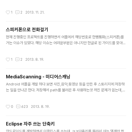
twork 통신을 위해서 사용한 라이브러리 인데, 매우 만족하고 이에 대해 블로깅하고
정보를 공유하고자 합니다. Volley의 주요 기능은 다음과 같습니다. ● 요청작업큐
작성시간
1
2
2013. 11. 21.
(RequestQueue) + Thread pool을 이용한 동시 요청 지원. ● 요청별 우선 순
위 : 목록조회와 이미지 다운로드를 할때 목록조회가 우선순위가 높게 설정. 다음 페
이지의 목록조회를 요청하면 이전페이지의 이미지로딩이 끝나지 않아도 기다리지
스피커폰으로 전화걸기
않고 수행. (A요청이 B요청보다 먼저 응답을 받아야 할 경 우와 같이) ● Transpar
글 내용
ent c..
현재 진행중인 프로젝트를 진행하면서 어플에서 해당번호로 한뼘통화(스피커폰)를
거는 이슈가 있었다. 해당 이슈는 어려운부분은 아니지만 한글로 된 가이드를 찾아보
지 못해서 이렇게 적어본다. 전화를 거는데는 TelephonyManager 와 통화상태를
확인할 StatePhoneReceive, 그리고 스피커폰을 제어할 AudioManager 가 필
작성시간
1
2
2013. 8. 19.
요하다. 그리고 Manifest 에 MODIFY_AUDIO_SETTINGS CALL_PHONE RE
AD_PHONE_STATE 퍼미션이 필요하다. 이렇게 Permission 을 설정해줘야한
다. 그리고 java 소스는 다음과 같다. public class MainActivity extends Acti
MediaScanning - 미디어스캐닝
vity { private AudioManager am; Telephony..
글 내용
Android 어플을 개발 하다 보면 사진,음악,동영상 등을 만든 후 스토리지에 저장하
는 일을 만나곤 한다. 저장해서 path를 불러온 후 사용하는것 까진 문제가 없는데,
보통 저장후에 저장한 파일을 리스트에 불러오는데에 문제가 발생하곤한다. 안드로
이드는 미디어를 저장한 후 미디어저장소를 갱신하는데 까지 꽤 오랜 시간이 걸린다.
작성시간
0
623
2013. 8. 19.
그래서 자신이 미디어를 저장함과 동시에 그 미디어를 스캐닝처리를 해주어야, 바로
재사용이 가능하다. // 외장 스토리지 전체 스캐닝 public static void mediaSca
nForExtStrg(Context c) { c.sendBroadcast(new Intent(Intent.ACTION_
Eclipse 자주 쓰는 단축키
MEDIA_MOUNTED, Uri.parse("file://" + Environme..
글 내용
안드로이드를 개발하면서 이클립스를 쓰는데..ㅋㅋ단축키를 몰라서 아는 몇개만 썼