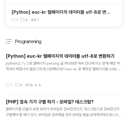
[Python] euc-kr 웹페이지의 데이터를 utf-8로 변환
하기
1
4
조회
1
Programming
분류 전체보기
주요 글 목록
[Python] euc-kr 웹페이지의 데이터를 utf-8로 변환하기
글 내용
python(2.7) 으로 웹페이지 parsing 을 하다보면 계속 만나게 되는 문제.매번 까
먹어서 짜증나서 블로그에 포스팅해놔야지 euc-kr 로 제작된 웹페이지를 urllib 등
으로 데이터를 읽어와서작업을 하려하면 한글이 무참히 깨지거나, 폭풍 error req
=urllib2.Request(url) res=urllib2.urlopen(req).read() convStr=unicod
작성시간
1
4
2016. 4. 6.
e(res,'euc-kr').encode('utf-8') print(convStr) 이렇게, unicode로 변환 후
utf-8로 encoding 해주면 대부분 잘 된다.
[PHP] 접속 기기 구별 하기 - 모바일? 데스크탑?
글 내용
홈페이지를 만들다 보면 유저가 모바일로 접속한것인지, 데스크탑으로 접속한건지
구별해야 할 때가 있다. 모바일로 접속했을 경우 모바일 웹을 보여줘야하고데스크탑
으로 접속했을 경우 PC웹을 보여줘야 하기 때문이다.(물론 다른이유들도 있겠지만)
그리하여, 접속자가 모바일로 접속했는지 PC로 접속했는지 구별하는 방법을 알아보