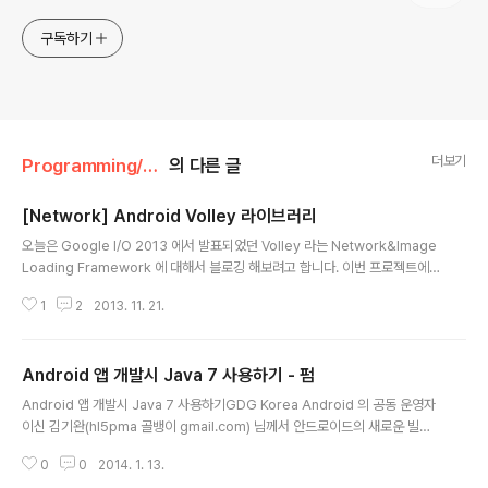
구독하기
더보기
Programming/Android
의 다른 글
[Network] Android Volley 라이브러리
글 내용
오늘은 Google I/O 2013 에서 발표되었던 Volley 라는 Network&Image
Loading Framework 에 대해서 블로깅 해보려고 합니다. 이번 프로젝트에
서 저는 Network 통신을 위해서 사용한 라이브러리 인데, 매우 만족하고 이에
1
2
2013. 11. 21.
대해 블로깅하고 정보를 공유하고자 합니다. Volley의 주요 기능은 다음과 같
습니다. ● 요청작업큐(RequestQueue) + Thread pool을 이용한 동시 요
청 지원. ● 요청별 우선 순위 : 목록조회와 이미지 다운로드를 할때 목록조회가
Android 앱 개발시 Java 7 사용하기 - 펌
우선순위가 높게 설정. 다음 페이지의 목록조회를 요청하면 이전페이지의 이미
글 내용
지로딩이 끝나지 않아도 기다리지 않고 수행. (A요청이 B요청보다 먼저 응답을
Android 앱 개발시 Java 7 사용하기GDG Korea Android 의 공동 운영자
받아야 할 경 우와 같이) ● Transparent c..
이신 김기완(hl5pma 골뱅이 gmail.com) 님께서 안드로이드의 새로운 빌드
시스템인 gradle 설정을 통해, 작년 가을 새롭게 릴리즈된 Java 7 컴파일러를
0
0
2014. 1. 13.
이용하여 안드로이드 어플리케이션을 개발하는 방법에 관한 내용을 정리해 주