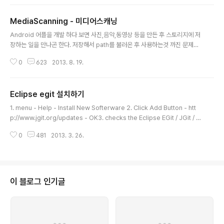
셨습니다. 개발자의 삶을 한층 더 편안하게 만들어줄 수 있는 Java 의 새로운
기능들을 함께 살펴보면 어떨까요?buildToolsVersion 19 부터 Java 7 로
MediaScanning - 미디어스캐닝
앱을 빌드할 수 있게 됨에 따라 gradle 빌드 스크립트에 아래 내용을 추가해주
글 내용
면 Java 7 의 특성들을 이용하여 앱을 개발할 수 있게 되었습니다.android {
Android 어플을 개발 하다 보면 사진,음악,동영상 등을 만든 후 스토리지에 저
compileSdkVersion 19 bu..
장하는 일을 만나곤 한다. 저장해서 path를 불러온 후 사용하는것 까진 문제가
없는데, 보통 저장후에 저장한 파일을 리스트에 불러오는데에 문제가 발생하곤
0
623
2013. 8. 19.
한다. 안드로이드는 미디어를 저장한 후 미디어저장소를 갱신하는데 까지 꽤 오
랜 시간이 걸린다. 그래서 자신이 미디어를 저장함과 동시에 그 미디어를 스캐
닝처리를 해주어야, 바로 재사용이 가능하다. // 외장 스토리지 전체 스캐닝 pu
Eclipse egit 설치하기
blic static void mediaScanForExtStrg(Context c) { c.sendBroadca
글 내용
st(new Intent(Intent.ACTION_MEDIA_MOUNTED, Uri.parse("file://"
1. menu - Help - Install New Softerware 2. Click Add Button - htt
+ Environme..
p://www.jgit.org/updates - OK3. checks the Eclipse EGit / JGit / J
Git Command Line Interface - OK
0
481
2013. 3. 26.
이 블로그 인기글