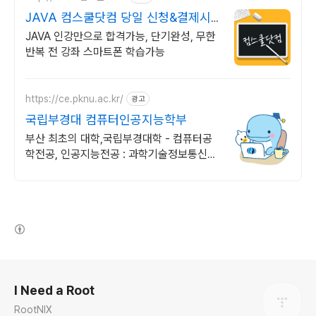
JAVA 컴스쿨닷컴 당일 신청&결제시
기프티콘!
JAVA 인강만으로 합격가능, 단기완성, 무한
반복 전 강좌 스마트폰 학습가능
https://ce.pknu.ac.kr/
광고
국립부경대 컴퓨터인공지능학부
부산 최초의 대학,국립부경대학 - 컴퓨터공
학전공, 인공지능전공 : 과학기술정보통신부
소프트웨어중심대학 187억 선정
(새창열림)
로그 정보
I Need a Root
RootNIX