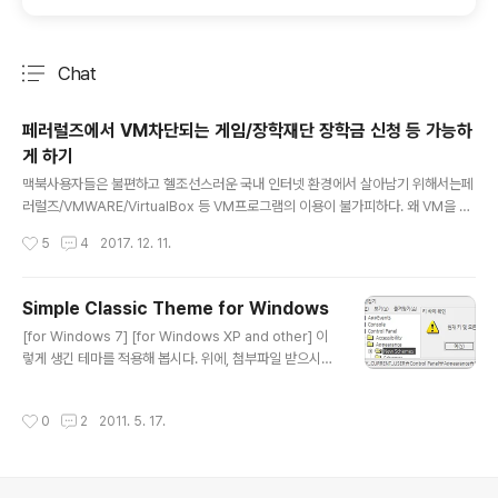
Chat
분류 전체보기
주요 글 목록
페러럴즈에서 VM차단되는 게임/장학재단 장학금 신청 등 가능하
게 하기
글 내용
맥북사용자들은 불편하고 헬조선스러운 국내 인터넷 환경에서 살아남기 위해서는페
러럴즈/VMWARE/VirtualBox 등 VM프로그램의 이용이 불가피하다. 왜 VM을 막
는지 이해할 수 없는 보안방식이지만,맥사용자 대응은 1도 안해주면서, 요구하는건
작성시간
5
4
2017. 12. 11.
지X맞게 많은 우리나라 인터넷 환경에다시 한번 박수를 보낸다. 맥사용자가 VM환
경에서 게임이나, 은행/장학재단/자동차보험 등을 이용하려고 하면,처음부터 알려주
지도 않으면서 꼭 설치하라는 모든걸 설치하고 마지막에 VM환경에선 이용할 수 없
Simple Classic Theme for Windows
다고 깐다. (시X) 이 헬조선스러운 방식을 우회하고 이용할 방법이 있으니,대게 우리
글 내용
[for Windows 7] [for Windows XP and other] 이
나라 보안프로그램들은 거의 비슷한 방식의 로직들로 보안체크를 하는것. VM을 차
렇게 생긴 테마를 적용해 봅시다. 위에, 첨부파일 받으시구
단하는 대다수의 보안프로그램은 아래와 같은 방법으로 대부분 우회된다...
요. 따라해주세요. 시작 - 실행 - regedit -> HKEY_CUR
RENT_USER\Control Panel\Appearance Window
작성시간
0
2
2011. 5. 17.
s 7 : New Schemes 와 Schemes 를 삭제 Windows
XP : New schemes 만 삭제. 그리고 위에 첨부파일에
레지를 실행합니다. Windows 7 - win7_fast.no.2.reg
Windows 7이하버전 - regschemes.reg Windows