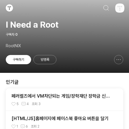
검색하기
티스토리
I Need a Root
구독자
0
RootNIX
구독하기
방명록
신고하기 레이어
열기
인기글
페러럴즈에서 VM차단되는 게임/장학재단 장학금 신청
등 가능하게 하기
5
4
조회
3
[HTML/JS]홈페이지에 페이스북 좋아요 버튼을 달기
1
6
조회
2